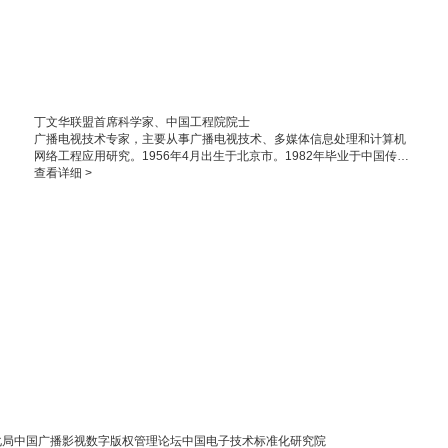
丁文华
联盟首席科学家、中国工程院院士
广播电视技术专家，主要从事广播电视技术、多媒体信息处理和计算机
网络工程应用研究。1956年4月出生于北京市。1982年毕业于中国传媒
大学（原北京广播学院）。 2013年当选中国工程院院士。
查看详细 >
化局
中国广播影视数字版权管理论坛
中国电子技术标准化研究院