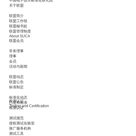
中国电子技术标准化研究院
关于联盟
联盟简介
联盟工作组
联盟秘书处
联盟管理制度
About SUCA
联盟会员
常务理事
理事
会员
活动与新闻
联盟动态
联盟公告
标准制定
标准化动态
检测认证
已发布标准
Testing and Certification
检测认证
测试规范
授权测试实验室
推广服务机构
测试工具