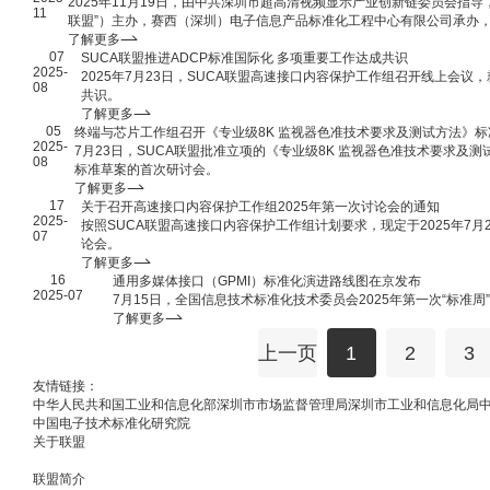
2025年11月19日，由中共深圳市超高清视频显示产业创新链委员会指导
11
联盟”）主办，赛西（深圳）电子信息产品标准化工程中心有限公司承办，
海思技术有限公司、创维集团有限公司、深圳数字电视国家工程实验室股份
了解更多
07
圳国际8K超高清视频产业发展大会”在深成功举办。
SUCA联盟推进ADCP标准国际化 多项重要工作达成共识
2025-
2025年7月23日，SUCA联盟高速接口内容保护工作组召开线上会议
08
共识。
了解更多
05
终端与芯片工作组召开《专业级8K 监视器色准技术要求及测试方法》
2025-
7月23日，SUCA联盟批准立项的《专业级8K 监视器色准技术要求
08
标准草案的首次研讨会。
了解更多
17
关于召开高速接口内容保护工作组2025年第一次讨论会的通知
2025-
按照SUCA联盟高速接口内容保护工作组计划要求，现定于2025年7月
07
论会。
了解更多
16
通用多媒体接口（GPMI）标准化演进路线图在京发布
2025-07
7月15日，全国信息技术标准化技术委员会2025年第一次“标准
了解更多
上一页
1
2
3
友情链接：
中华人民共和国工业和信息化部
深圳市市场监督管理局
深圳市工业和信息化局
中国电子技术标准化研究院
关于联盟
联盟简介