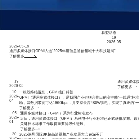
联盟动态
联盟
19
2026-05
2026-05-19
通用多媒体接口GPMI入选“2025年度信息通信领域十大科技进展”
了解更多
01
/
19
03
通用多媒体接
2026-05
了解更多
10
一根线终结混乱，GPMI接口科普
2026-
GPMI（通用多媒体接口），是我国产业链联合推出的高性能“一线通”
04
输，其数据带宽可达196Gbps，并支持最高480W供电，实现了真正的“
不再是一个概念，而是触手可及的现实。
了解更多
05
通用多媒体接口（GPMI）系列行业标准发布
2026-
近日，通用多媒体接口（GPMI）系列电子行业标准已正式获批发布。
01
关键技术标准工作取得重要阶段性进展。
了解更多
20
2025深圳国际8K超高清视频产业发展大会在深召开
2025-