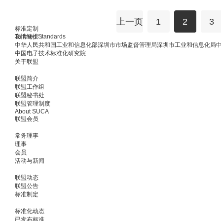
蓝光测量
科技有限公司、荣耀终端有限公司、
方法
与环境试验研究所、三星电子（中国
上一页
1
2
3
公司
标准定制
Tailored Standards
友情链接：
中华人民共和国工业和信息化部
深圳市市场监督管理局
深圳市工业和信息化局
中国电子技术标准化研究院
关于联盟
联盟简介
联盟工作组
联盟秘书处
联盟管理制度
About SUCA
联盟会员
常务理事
理事
会员
活动与新闻
联盟动态
联盟公告
标准制定
标准化动态
已发布标准