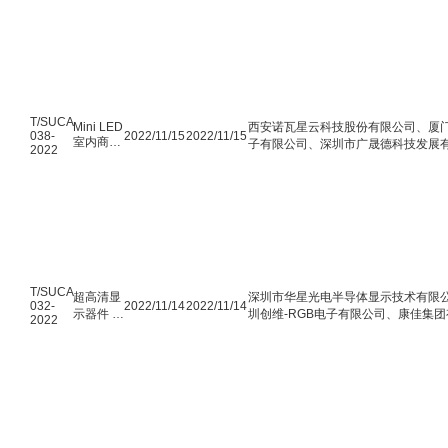
技术规范
T/SUCA
Mini LED
西安诺瓦星云科技股份有限公司、厦
038-
2022/11/15
2022/11/15
室内商用
子有限公司、深圳市广晟德科技发展
2022
显示屏
祥科技股份有限公司、深圳市康佳壹
苏州芯聚半导体有限公司、深圳市创
司、深圳市卓兴半导体科技有限公司
监督检验院、深圳市瑞丰光电子股份
翰博高新材料（合肥）股份有限公司
限公司深圳分公司、深圳市联建光电
洲明科技股份有限公司、深圳市瑞沃
限公司、深圳君略科技有限公司、深
T/SUCA
超高清显
有限公司、厦门大学、中山翰华锡业
深圳市华星光电半导体显示技术有限
032-
2022/11/14
2022/11/14
示器件 有
技股份有限公司、深圳新益昌科技股
圳创维-RGB电子有限公司、康佳集
2022
机发光二
翔文创光电科技有限公司、厦门特仪
科技集团股份有限公司、上海海思技
极管显示
公司、广东畅达智造技术有限公司、
晨半导体（上海）、华南师范大学
屏用点对
研究院、深圳市赛西信息技术有限公司
点
清视频产业协作联盟、深圳市宝安区
（P2P）
信号接口
协议