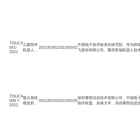
影响评价
限公司、中国电子技术标准化研究院、
方法
电子有限公司、利亚德光电股份有限
限公司、杭州海康威视数字技术股份有
T/SUCA
儿童陪伴
中国电子技术标准化研究院、华为终
041-
2022/03/02
2022/03/02
机器人技
飞股份有限公司、重庆凯瑞机器人技
2022
术规范
石软件有限公司、北京尊冠科技有限
京世纪好未来教育科技有限公司
T/SUCA
显示系统
深圳赛西信息技术有限公司、中国电子
008.7-
2022/02/25
2022/02/26
视觉舒适
协作联盟、东南大学、深圳赛西信息
2022
度 第6-1
眼视光医院、杭州电子科技大学、北
部分：显
司、浙江大华技术股份有限公司、深
示内容 多
环境试验研究所。
媒体演示
文稿