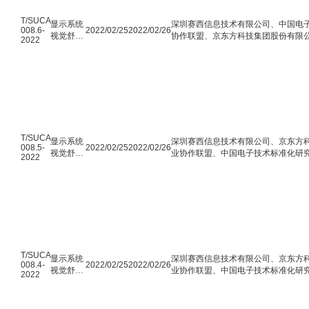
T/SUCA
显示系统
深圳赛西信息技术有限公司、中国电子
008.6-
2022/02/25
2022/02/26
视觉舒适
协作联盟、京东方科技集团股份有限公
2022
度 第5-1
岛海信电器股份有限公司、四川长虹
部分：大
厦门厦华科技有限公司、深圳康佳电
尺寸显示
学、杭州电子科技大学，温州医科大
屏 最大亮
产品可靠性与环境试验研究所、荣耀
度要求
技术股份有限公司、三星电子（中国
公司
T/SUCA
显示系统
深圳赛西信息技术有限公司、京东方科
008.5-
2022/02/25
2022/02/26
视觉舒适
业协作联盟、中国电子技术标准化研究
2022
度 第4-1
汉华星光电技术有限公司、青岛海信
部分：投
大学、温州医科大学附属眼视光医院
影显示 设
京小米电子产品有限公司、OPPO广
备布局及
心、乐金电子（中国）研究开发中心
设置要求
T/SUCA
显示系统
深圳赛西信息技术有限公司、京东方科
008.4-
2022/02/25
2022/02/26
视觉舒适
业协作联盟、中国电子技术标准化研究
2022
度 第3-1
岛海信电器股份有限公司、中国标准
部分：头
州医科大学附属眼视光医院、中山大
戴式显示
京）有限公司、北京小米电子产品有限