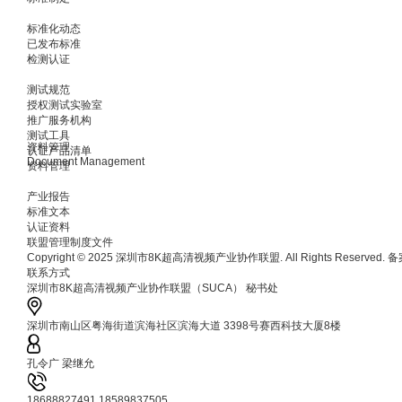
标准化动态
已发布标准
检测认证
测试规范
授权测试实验室
推广服务机构
测试工具
资料管理
认证产品清单
Document Management
资料管理
产业报告
标准文本
认证资料
联盟管理制度文件
Copyright © 2025 深圳市8K超高清视频产业协作联盟. All Rights Reserved.
联系方式
深圳市8K超高清视频产业协作联盟（SUCA） 秘书处
深圳市南山区粤海街道滨海社区滨海大道 3398号赛西科技大厦8楼
孔令广 梁继允
18688827491 18589837505